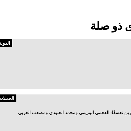
 ذو صلة
الدولة
الحملات
ين تعسفًا: العجمي الوريمي ومحمد الغنودي ومصعب الغربي