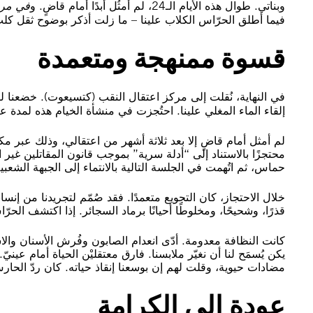
وبناتي. طوال هذه الأيام الـ24، لم أمثُل أبدًا أمام قاضٍ. و
في مرحل
فيما أطلق الحرّاس الكلاب علينا – ما زلت أذكر بوضوح ثقل كل
قسوة ممنهجة ومتعمدة
في النهاية، نُقلت إلى مركز اعتقال النقب (كتسيعوت). خضعن
إلقاء الماء المغلي علينا. احتُجزت في منشأة الخيام هذه لمدة
لم أمثل أمام قاضٍ إلا بعد ثلاثة أشهر من اعتقالي، وذلك عبر 
محتجزًا بالاستناد إلى “أدلة سرية” بموجب قانون المقاتلين غير 
حماس، ثم اتُهمت في الجلسة التالية بالانتماء إلى الجبهة الشع
خلال الاحتجاز، كان التجويع متعمدًا. فقد صُمّم لتجريدنا من إنسا
قذرًا، وشحيحًا، ومخلوطًا أحيانًا برماد السجائر. إذا اكتشف الحرّ
كانت النظافة معدومة. أدّى انعدام الصابون وفُرش الأسنان وا
يكن يُسمَح لنا أن نغيّر ملابسنا. فارق معتقليْن الحياة أمام ع
مضادات حيوية، وقلت لهم إن بوسعنا إنقاذ حياته. كان ردّ الحارس
عودة إلى الكرامة