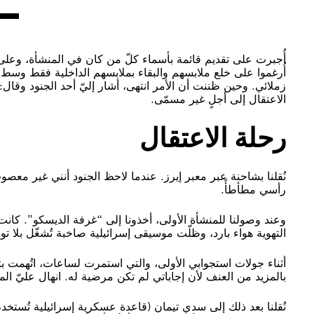
أُرغموا على خلع ملابسهم والبقاء بملابسهم الداخلية فقط وسط
زملائي. وحين ظننت أن الأمر انتهى، أشار إليّ أحد الجنود وقال
الاعتقال إلى أجلٍ غير مسمّى.
رحلة الاعتقال
نُقلنا بشاحنة عبر معبر إيرز. عندما لاحظ الجنود أنني غير معص
رأسي مطأطأً.
وعند وصولنا للمنشأة الأولى، أخذونا إلى “غرفة الديسكو”. كا
التهوية هواء بارد، وظلّت موسيقى إسرائيلية صاخبة تُشغّل بلا توقف على مدار 24 ساعة، بقصد حرمان
أثناء جولات استجوابي الأولى، والتي استمرت لساعات، اتُهمت بت
بالمزيد من العنف لأن إجاباتي لم تكن مرضية له. انهال عليّ ا
نُقلنا بعد ذلك إلى سدي تيمان (قاعدة عسكرية إسرائيلية تُستخدم