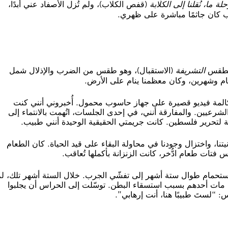
ة ما، نُقلنا إلى الكلّابة
(قفص الكلاب)، ولم تُزل الأصفاد عني أبدًا،
ب كان جاثمًا مباشرة على ظهري.
ا لطقس
التشريفة
(الاستقبال)، وهو طقس من الضرب والإذلال شمل
 عام وشهرين، وكان معظمنا ينام على الأرض.
مكالمة فيديو قصيرة على جهاز حاسوب محمول. أُخبروني أنني كنت
الشرعيين. والمفارقة أنني، في إحدى الجلسات، اتُهمت بالانتماء إلى
بية لتحرير فلسطين. كانت جريمتي الحقيقية الوحيدة أنني طبيب.
نيتنا، واختزال وجودنا في محاولة البقاء على قيد الحياة. كان الطعام
اس فتات طعام ادُّخر، كانت الزنزانة بأكملها تُعاقب.
لاستحمام طوال ستة أشهر إلى تفشّي الجرب. خلال الستة أشهر تلك، ل
ينيّ. مات أحدهم بسبب استسقاء البطن. توسّلت إلى الحراس أن يجلبوا
: “لستَ طبيبًا هنا، أنت إرهابي”.