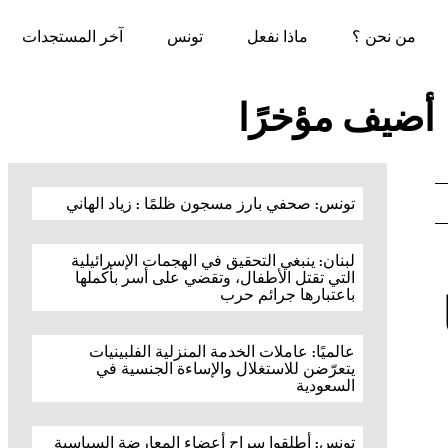
من نحن ؟
ماذا نفعل
تونس
آخر المستجدات
أضيف مؤخرًا
تونس: صحفي بارز مسجون ظلمًا : زياد الهاني
لبنان: ينبغي التحقيق في الهجمات الإسرائيلية
التي تقتل الأطفال، وتقضي على أسر بأكملها
باعتبارها جرائم حرب
ا
عالميًا: عاملات الخدمة المنزلية الفلبينيات
يتعرّضن للاستغلال والإساءة الجنسية في
السعودية
تونس: أطلقوا سراح أعضاء المعارضة السياسية