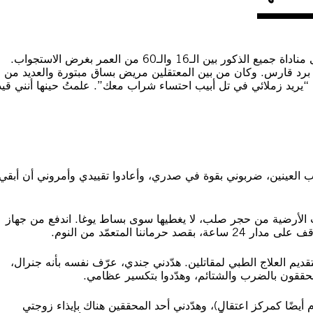
أُجبرت على تقديم قائمة بأسماء كلّ من كان في المنشأة، وعلى مناداة جميع الذكور بين الـ16 والـ60 من العمر بغرض الاستجواب.
 برد قارس. وكان من بين المعتقلين مريض بساق مبتورة والعديد من
: “يريد زملائي في تل أبيب احتساء شراب معك”. علمتُ حينها أنني قيد
وب العينين، ضربوني بقوة في صدري، وأعادوا تقييدي وأمروني أن أبقي
نت الأرضية من حجر صلب، لا يغطيها سوى بساط يوغا. اندفع من جهاز
نا المتعمّد من النوم.
قديم العلاج الطبي لمقاتلين. هدّدني جندي، عرّف نفسه بأنه جنرال،
لمحققون بالضرب والشتائم، وهدّدوا بتكسير عظامي.
 أيضًا كمركز اعتقال)، وهدّدني أحد المحققين هناك بإيذاء زوجتي