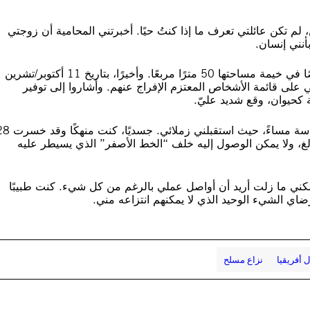
، لم تكن عائلتي تعرف ما إذا كنتُ حيًا. أخبرتني المحامية أن زوجتي
بأنني إنسان.
ظلّت ظروف الاحتجاز شديدة الاكتظاظ، إذ كان يُحشر 40 شخصًا في خيمة مساحتها 50 مترًا مربعًا. وأخيرًا، بتاريخ 11 أكتوبر/تشرين
تني أنني على قائمة الأشخاص المعتزم الإفراج عنهم. وأشاروا إلى توفير
 كحيوان، وقع شديد عليّ.
أٌطلق سراحي يوم اثنين، ووصلت مستشفى ناصر الساعة السادسة مساءً، حيث استقبلني زملا
لغ، ولا يمكن الوصول إليه خلف “الخط الأصفر” الذي يسيطر عليه
ولكني ما زلت أريد أن أواصل عملي بالرغم من كل شيء. كنت طبيبًا
ضاي الشيء الوحيد الذي لا يمكنهم انتزاعه مني.
أفريقيا
نزاع مسلح