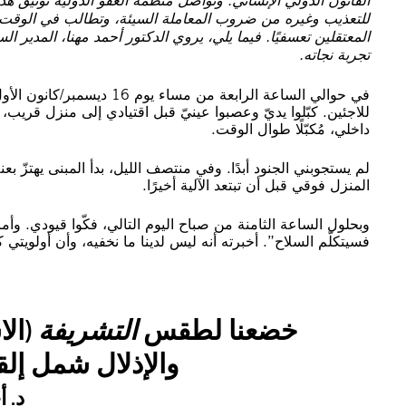
القانون الدولي الإنساني. وتواصل منظمة العفو الدولية توثيق هذ
للتعذيب وغيره من ضروب المعاملة السيئة، وتطالب في الوقت 
المعتقلين تعسفيًا. فيما يلي، يروي الدكتور أحمد مهنا، المدي
تجربة نجاته.
للاجئين. كبّلوا يديّ وعصبوا عينيّ قبل اقتيادي إلى منزل قريب،
داخلي، مُكبّلًا طوال الوقت.
لم يستجوبني الجنود أبدًا. وفي منتصف الليل، بدأ المبنى يهتزّ 
المنزل فوقي قبل أن تبتعد الآلية أخيرًا.
وبحلول الساعة الثامنة من صباح اليوم التالي، فكّوا قيودي. وأم
فسيتكلّم السلاح”. أخبرته أنه ليس لدينا ما نخفيه، وأن أولويت
خضعنا لطقس
التشريفة
(ال
والإذلال شمل إلقا
د. أ