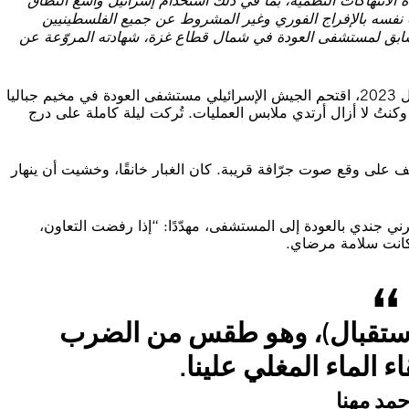
ه الانتهاكات النُظمية، بما في ذلك استخدام إسرائيل واسع النطاق
نفسه بالإفراج الفوري وغير المشروط عن جميع الفلسطينيين
ر السابق لمستشفى العودة في شمال قطاع غزة، شهادته المروّعة عن
في حوالي الساعة الرابعة من مساء يوم 16 ديسمبر/كانون الأول 2023، اقتحم الجيش الإسرائيلي مستشفى العودة في مخيم جباليا
 وكنتُ لا أزال أرتدي ملابس العمليات. تُركت ليلة كاملة على درج
بعنف على وقع صوت جرّافة قريبة. كان الغبار خانقًا، وخشيت أن ينهار
رني جندي بالعودة إلى المستشفى، مهدّدًا: “إذا رفضت التعاون،
ي كانت سلامة مرضاي.
استقبال)، وهو طقس من الضرب
ء الماء المغلي علينا.
حمد مهنا