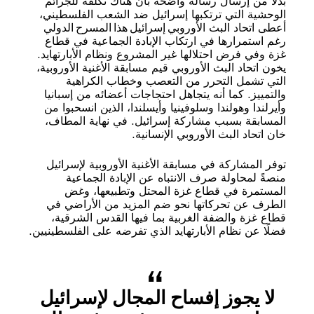
بدلًا من إرسال رسالة واضحة بأن هناك تكلفة للجرائم
الوحشية التي ترتكبها إسرائيل ضد الشعب الفلسطيني،
أعطى اتحاد البث الأوروبي إسرائيل هذا المسرح الدولي
رغم استمرارها في ارتكاب الإبادة الجماعية في قطاع
غزة وفي فرض احتلالها غير المشروع ونظام الأبارتهايد.
يخون اتحاد البث الأوروبي قيم مسابقة الأغنية الأوروبية،
التي تشمل التحرر من التعصب وخطاب الكراهية
والتمييز. كما أنه يتجاهل احتجاجات أعضائه من إسبانيا
وأيرلندا وهولندا وسلوفينيا وأيسلندا، الذين انسحبوا من
المسابقة بسبب مشاركة إسرائيل. في نهاية المطاف،
خان اتحاد البث الأوروبي الإنسانية.
توفر المشاركة في مسابقة الأغنية الأوروبية لإسرائيل
منصةً لمحاولة صرف الانتباه عن الإبادة الجماعية
المستمرة في قطاع غزة المحتل وتطبيعها، وغض
الطرف عن تحركاتها نحو ضم المزيد من الأراضي في
قطاع غزة والضفة الغربية بما فيها القدس الشرقية،
فضلًا عن نظام الأبارتهايد الذي تفرضه على الفلسطينيين.
لا يجوز إفساح المجال لإسرائيل