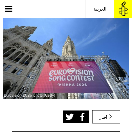
خطى
لى
العربية
لمحتوى
Eurovision 2026 photo (Getty)
أخبار