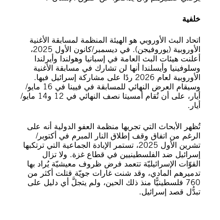
خلفية
اتحاد البث الأوروبي هو الهيئة المنظمة لمسابقة الأغنية
الأوروبية (يوروفيجن). في ديسمبر/كانون الأول 2025،
أعلنت هيئات البث العامة في إسبانيا وهولندا وأيرلندا
وسلوفينيا وأيسلندا أنها لن تشارك في مسابقة الأغنية
الأوروبية لعام 2026 ردًا على مشاركة إسرائيل فيها.
وسيقام العرض النهائي للمسابقة في فيينا في 16 مايو/
أيار، على أن تُقام أمسيتا نصف النهائي في 12 و14 مايو/
أيار.
تُظهر الأبحاث التي تجريها منظمة العفو الدولية أنه على
الرغم من اتفاق وقف إطلاق النار المبرم في أكتوبر/
تشرين الأول 2025، تستمر الإبادة الجماعية التي ترتكبها
إسرائيل ضد الفلسطينيين في قطاع غزة. ولا تزال
القوّات الإسرائيليّة تتعمد فرض ظروف معيشيّة يُراد بها
تدميرهم المادي، وقد شنت غارات جويّة قتلت أكثر من
760 فلسطينيًّا منذ ذلك الحين، ولم يتجلَّ أي دليل على
تبدُّل قصد إسرائيل.