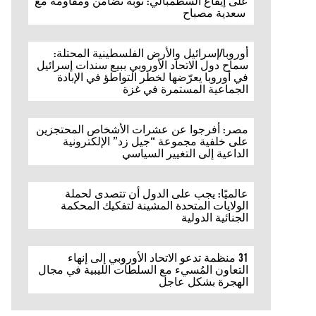
على إيقاع السطمبالي: نوبة تضامن ومقاومة مع
سعدية مصباح
أوروبا/إسرائيل والأرض الفلسطينية المحتلة:
سماح دول الاتحاد الأوروبي ببيع سندات إسرائيل
في أوروبا يعرّضها لخطر التواطؤ في الإبادة
الجماعية المستمرة في غزة
مصر: أفرجوا عن عشرات الأشخاص المحتجزين
على خلفية مجموعة “جيل زد” الإلكترونية
الداعية إلى التغيير السياسي
عالميًا: يجب على الدول أن تتصدى لحملة
الولايات المتحدة المشينة لتفكيك المحكمة
الجنائية الدولية
31 منظمة تدعو الاتحاد الأوروبي إلى إنهاء
التعاون المُسيء مع السلطات الليبية في مجال
الهجرة بشكل عاجل