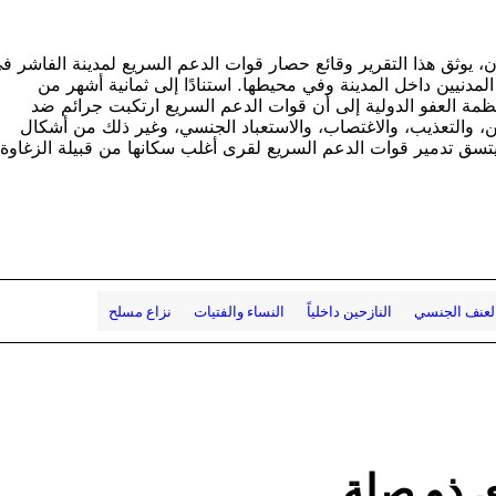
 يوثق هذا التقرير وقائع حصار قوات الدعم السريع لمدينة الفاشر ف
لمدنيين داخل المدينة وفي محيطها. استنادًا إلى ثمانية أشهر من
بينها مقابلات مع 39 طفلًا، تخلص منظمة العفو الدولية إلى أن قوات الدعم السريع ارتكبت جرائم ضد
لسجن، والتعذيب، والاغتصاب، والاستعباد الجنسي، وغير ذلك من أشكال
تسق تدمير قوات الدعم السريع لقرى أغلب سكانها من قبيلة الزغاوة
لعنف الجنسي
النازحين داخلياً
النساء والفتيات
نزاع مسلح
 ذو صلة