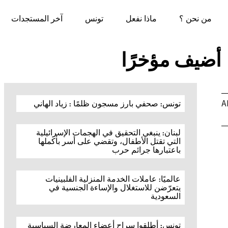
من نحن ؟
ماذا نفعل
تونس
آخر المستجدات
أضيف مؤخرًا
A
تونس: صحفي بارز مسجون ظلمًا : زياد الهاني
لبنان: ينبغي التحقيق في الهجمات الإسرائيلية
التي تقتل الأطفال، وتقضي على أسر بأكملها
باعتبارها جرائم حرب
عالميًا: عاملات الخدمة المنزلية الفلبينيات
يتعرّضن للاستغلال والإساءة الجنسية في
السعودية
تونس: أطلقوا سراح أعضاء المعارضة السياسية