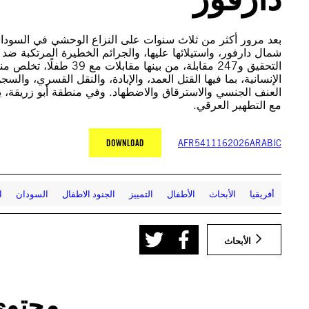
بعد مرور أكثر من ثلاث سنوات على النزاع الوحشي في السودان،
شمال دارفور، واستيلائها عليها، والجرائم الخطيرة المرتكبة ضد ا
التحقيق و247 مقابلة، من 
الإنسانية، بما فيها القتل العمد، والإبادة، والنقل القسري، وا
العنف الجنسي والاسترقاق والاضطهاد. وفي منطقة أبو زريقة، ي
مع التطهير العرقي.
DOWNLOAD
AFR5411162026ARABIC
أفريقيا
الأبحاث
الأطفال
التمييز
الجنود الاطفال
السودان
ا
الأبحاث
محتوى