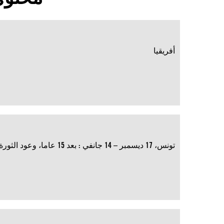
أفريقيا
تونس، 17 ديسمبر – 14 جانفي : بعد 15 عاما، وعود الثورة قُوبلت بالقمع وتآكل الحريات