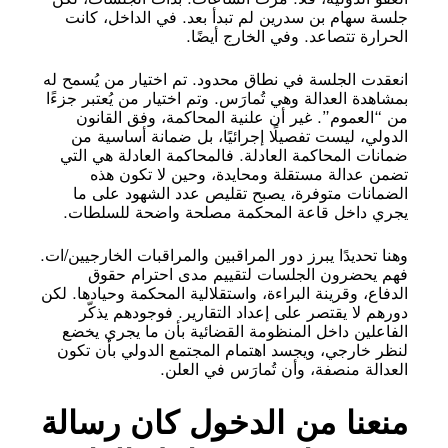
جلسة سهام بن سدرين لم تبدأ بعد. في الداخل، كانت
الحرارة تتصاعد. وفي الخارج أيضًا.
انعقدت الجلسة في نطاق محدود. تم اختيار من يُسمح له
بمشاهدة العدالة وهي تُمارَس. وتم اختيار من يُعتبر جزءًا
من “العموم”. غير أن علنية المحاكمة، وفق القانون
الدولي، ليست تفصيلًا إجرائيًا، بل ضمانة أساسية من
ضمانات المحاكمة العادلة. فالمحاكمة العادلة هي التي
تضمن عدالة مستقلة ومحايدة، وحين لا تكون هذه
الضمانات متوفرة، يصبح تقليص عدد الشهود على ما
يجري داخل قاعة المحكمة مصلحة واضحة للسلطات.
وهنا تحديدًا يبرز دور المراقبين والمراقبات الخارجيين/ات.
فهم يحضرون الجلسات لتقييم مدى احترام حقوق
الدفاع، وقرينة البراءة، واستقلالية المحكمة وحيادها. لكن
دورهم لا يقتصر على إعداد التقارير. فوجودهم يذكّر
الفاعلين داخل المنظومة القضائية بأن ما يجري يخضع
لنظر خارجي، ويجسد اهتمام المجتمع الدولي بأن تكون
العدالة منصفة، وأن تُمارَس في العلن.
منعنا من الدخول كان رسالة