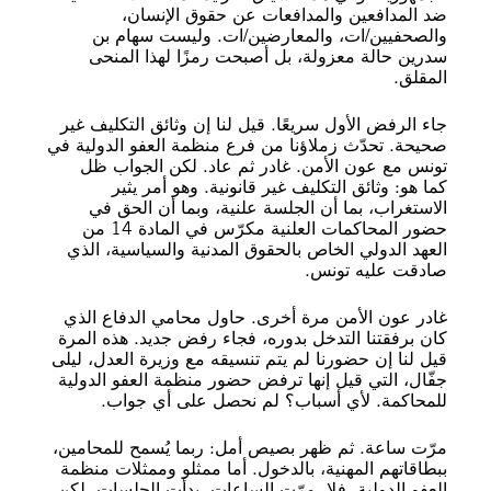
ضد المدافعين والمدافعات عن حقوق الإنسان،
والصحفيين/ات، والمعارضين/ات. وليست سهام بن
سدرين حالة معزولة، بل أصبحت رمزًا لهذا المنحى
المقلق.
جاء الرفض الأول سريعًا. قيل لنا إن وثائق التكليف غير
صحيحة. تحدّث زملاؤنا من فرع منظمة العفو الدولية في
تونس مع عون الأمن. غادر ثم عاد. لكن الجواب ظل
كما هو: وثائق التكليف غير قانونية. وهو أمر يثير
الاستغراب، بما أن الجلسة علنية، وبما أن الحق في
حضور المحاكمات العلنية مكرّس في المادة 14 من
العهد الدولي الخاص بالحقوق المدنية والسياسية، الذي
صادقت عليه تونس.
غادر عون الأمن مرة أخرى. حاول محامي الدفاع الذي
كان برفقتنا التدخل بدوره، فجاء رفض جديد. هذه المرة
قيل لنا إن حضورنا لم يتم تنسيقه مع وزيرة العدل، ليلى
جفّال، التي قيل إنها ترفض حضور منظمة العفو الدولية
للمحاكمة. لأي أسباب؟ لم نحصل على أي جواب.
مرّت ساعة. ثم ظهر بصيص أمل: ربما يُسمح للمحامين،
ببطاقاتهم المهنية، بالدخول. أما ممثلو وممثلات منظمة
العفو الدولية، فلا. مرّت الساعات. بدأت الجلسات، لكن