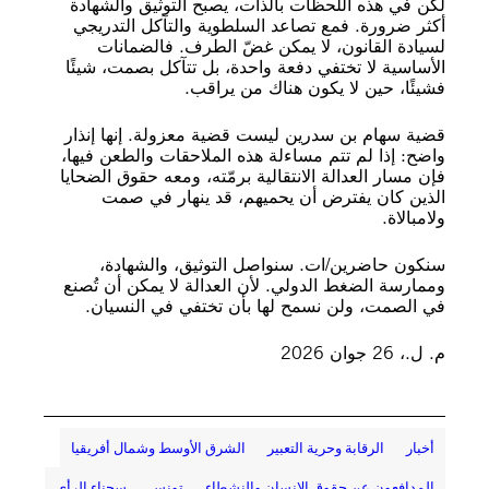
لكن في هذه اللحظات بالذات، يصبح التوثيق والشهادة
أكثر ضرورة. فمع تصاعد السلطوية والتآكل التدريجي
لسيادة القانون، لا يمكن غضّ الطرف. فالضمانات
الأساسية لا تختفي دفعة واحدة، بل تتآكل بصمت، شيئًا
فشيئًا، حين لا يكون هناك من يراقب.
قضية سهام بن سدرين ليست قضية معزولة. إنها إنذار
واضح: إذا لم تتم مساءلة هذه الملاحقات والطعن فيها،
فإن مسار العدالة الانتقالية برمّته، ومعه حقوق الضحايا
الذين كان يفترض أن يحميهم، قد ينهار في صمت
ولامبالاة.
سنكون حاضرين/ات. سنواصل التوثيق، والشهادة،
وممارسة الضغط الدولي. لأن العدالة لا يمكن أن تُصنع
في الصمت، ولن نسمح لها بأن تختفي في النسيان.
م. ل.، 26 جوان 2026
أخبار
الرقابة وحرية التعبير
الشرق الأوسط وشمال أفريقيا
المدافعون عن حقوق الإنسان والنشطاء
تونس
سجناء الرأي