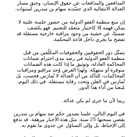
المدافعين والمدافعات عن حقوق الإنسان، وخنق مسار
العدالة الانتقالية الذي جسّدته سهام بن سدرين لسنوات.
إن منع منظمة العفو الدولية من حضور جلسة علنية لا
يمكن فهمه إلا كاختيار متعمّد للتعتيم. فهو يكشف،
ضمنيًا، عن خشية من وجود مراقبة خارجية مستقلة قد
تفضح ما يجري داخل قاعة المحكمة.
يتمثّل دور الحقوقيين والحقوقيات المكلّفين من قبل
منظمة العفو الدولية في رصد مدى احترام ضمانات
المحاكمة العادلة، وتوثيق ما إذا كانت هذه الضمانات
متوفرة أو منتهكة. ولهذا الغرض وُجد مراقبو ومراقبات
المحاكمات: للتأكد من أن العدالة لا تُمارَس فحسب، بل
تُمارَس في العلن وتحت رقابة مستقلة. في ذلك اليوم،
مُنعنا من أداء هذا الدور.
ربما لأن ما جرى لم يكن عدالة.
في اليوم التالي، علمنا بصدور حكم ضد سهام بن سدرين
يقضي بسجنها 25 سنة. مثل هذه الأخبار مرهقة. قد تدفع
إلى الإحباط، بل وإلى التساؤل عن جدوى ما نقوم به.