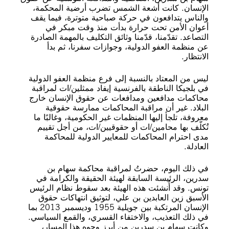
الإنسان. كانت أشعة الشمس تضرب أرضية المحكمة،
والناس يتدافعون في حركة صباحية متوترة، فيما يقف
أعوان الأمن تحت حرارة بدأت منذ وقت مبكر في
التصاعد. تقدّمنا، قدّمنا وثائق التكليف بالمهمة الصادرة
عن منظمة العفو الدولية، وجوازات سفرنا، ثم بدأ
الانتظار.
ليس من المعتاد بالنسبة إلى فرع منظمة العفو الدولية
في بلجيكا الناطقة بالفرنسية إيفاد ممثلين/ات لمراقبة
محاكمات مدافعين ومدافعات عن حقوق الإنسان خارج
البلاد. غير أن مراقبة المحاكمات ممارسة حقوقية
معروفة، تلجأ إليها المنظمات غير الحكومية، وغالبًا ما
تُكلّف بها محامين/ات أو حقوقيين/ات، من أجل تقييم
مدى احترام المحاكمات للمعايير الدولية للمحاكمة
العادلة.
في ذلك اليوم، حضرتُ لمراقبة محاكمة سهام بن
سدرين، الرئيسة السابقة لهيئة الحقيقة والكرامة في
تونس. وقد أُنشئت هذه الهيئة بعد سقوط نظام الرئيس
الأسبق زين العابدين بن علي، لتوثيق انتهاكات حقوق
الإنسان المرتكبة بين جويلية 1955 وديسمبر 2013 بما
في ذلك التعذيب، والاختفاء القسري، والقمع السياسي.
وكانت سهام بن سدرين من أبرز وجوه هذا المسار،