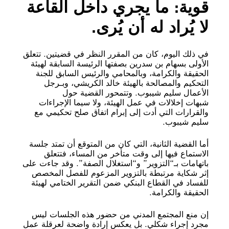
قوية: ما يجري داخل القاعة
لا يُراد له أن يُرى.
في ذلك اليوم، كان من المقرر النظر في قضيتين. تتعلق
الأولى بسهام بن سدرين بصفتها الرئيسة السابقة لهيئة
الحقيقة والكرامة، وبالمحامي والرئيس السابق للجنة
التحكيم والمصالحة بالهيئة خالد الكريشي، وبـرجل
الأعمال سليم شيبوب. وتتمحور القضية حول
شبهات إخلالات في عمل الهيئة، ولا سيما الإجراءات
والقرارات التي أدت إلى إبرام اتفاق صلح تحكيمي مع
سليم شيبوب.
أما القضية الثانية، التي كان من المتوقع أن تمتد جلسة
الاستماع فيها إلى وقت متأخر من المساء، فتتعلق
باتهامات بـ“التزوير” و“استغلال الصفة”. وقد جاءت على
إثر شكاية مرتبطة بالتزوير المزعوم للفصل المخصص
للفساد في القطاع البنكي ضمن التقرير الختامي لهيئة
الحقيقة والكرامة.
إن منع المجتمع المدني من حضور هذه الجلسات ليس
مجرد إجراء شكلي. بل يعكس إرادة واضحة لعرقلة عمل