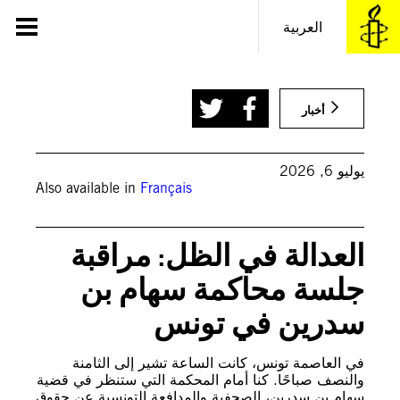
خطى
لى
العربية
لمحتوى
© AFP via Getty Images
أخبار
يوليو 6, 2026
Also available in
Français
العدالة في الظل: مراقبة
جلسة محاكمة سهام بن
سدرين في تونس
في العاصمة تونس، كانت الساعة تشير إلى الثامنة
والنصف صباحًا. كنا أمام المحكمة التي ستنظر في قضية
سهام بن سدرين، الصحفية والمدافعة التونسية عن حقوق