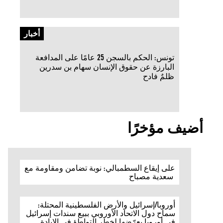
أخبار
تونس: الحكم بالسجن 25 عامًا على المدافعة
البارزة عن حقوق الإنسان سهام بن سدرين
ظلمٌ فادح
أضيف مؤخرًا
على إيقاع السطمبالي: نوبة تضامن ومقاومة مع
سعدية مصباح
أوروبا/إسرائيل والأرض الفلسطينية المحتلة:
سماح دول الاتحاد الأوروبي ببيع سندات إسرائيل
في أوروبا يعرّضها لخطر التواطؤ في الإبادة