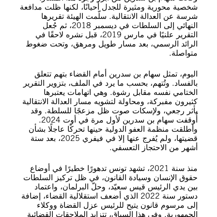
شخصية محورية ومثيرة للجدل أحيانًا، لكنها ظلت مدافعة
شرسة عن العدالة الانتقالية. سلّمت الهيئة تقريرها
النهائي إلى السلطات في ديسمبر 2018، ثم جُعل
التقرير علنيًا في مارس 2019، قبل نشره لاحقًا في
الرائد الرسمي، بعد مسار طويل ومرهق، وتحت ضغوط
متواصلة.
اليوم، تمثل سهام بن سدرين أمام القضاء بتهم تتعلق
بالفساد. وتُتهم، بحسب ما يرد في الملف، بتزوير التقرير
الختامي نفسه مقابل رشوة. وهي اتهامات يعتبرها
كثيرون مفبركة، ومحاولة لتشويه مسار العدالة الانتقالية
بأثر رجعي، ولإسكات صوت ظل مزعجًا للسلطة. وقد
أُوقفت سهام بن سدرين لأول مرة في أوت 2024.
وأطلقت منظمة العفو الدولية حينها تحركًا عاجلًا بشأن
قضيتها، ولم يُفرج عنها إلا في فيفري 2025، بعد ستة
أشهر من الاحتجاز التعسفي.
منذ سنة 2021، تشهد تونس تدهورًا خطيرًا في أوضاع
حقوق الإنسان وسيادة القانون، في ظل تركيز السلطات
بين يدي الرئيس قيس سعيّد، وحلّ البرلمان، واعتماد
دستور سنة 2022 الذي أضعف استقلالية القضاء، إضافة
إلى مرسوم قانون يتيح للرئيس عزل القضاة ووكلاء
الجمهورية. وفي هذا السياق، تتزايد الملاحقات القضائية