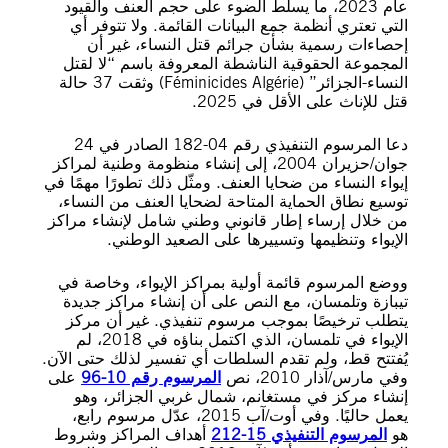
عام 2023، ما يسلط الضوء على حجم العنف والقيود
التي تعتري أنظمة جمع البيانات القائمة. ولا تتوفر أي
إحصاءات رسمية بشأن جرائم قتل النساء، غير أن
المجموعة الحقوقية الناشطة المعروفة باسم “لا لقتل
النساء-الجزائر” (Féminicides Algérie) وثقت 37 حالة
قتل للإناث على الأقل في 2025.
دعا المرسوم التنفيذي رقم 04-182 الصادر في 24
جوان/حزيران 2004، إلى إنشاء منظومة وطنية لمراكز
إيواء النساء من ضحايا العنف. ومثّل ذلك تطورًا مهمًا في
توسيع نطاق الحماية المتاحة لضحايا العنف من النساء،
من خلال إرساء إطار قانوني وطني شامل لإنشاء مراكز
الإيواء وتنظيمها وتسييرها على الصعيد الوطني.
ووضع المرسوم قائمة أولية بمراكز الإيواء، وخاصة في
تيبازة وتلمسان، مع النص على أن إنشاء مراكز جديدة
يتطلب ترخيصًا بموجب مرسوم تنفيذي. غير أن مركز
الإيواء في تلمسان، الذي اكتمل بناؤه في 2018، لم
يُفتتح قط، ولم تقدم السلطات أي تفسير لذلك حتى الآن.
وفي مارس/آذار 2010، نص
المرسوم
رقم 10-96
على
إنشاء مركز في مستغانم، شمال غربي الجزائر، وهو
يعمل حاليًا. وفي أوت/آب 2015، عدّل مرسوم رابع،
هو
المرسوم التنفيذي 15-212
أهداف المراكز وشروط