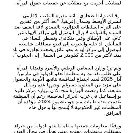
لمقابلات أجريت مع ممثلات عن جمعيات حقوق المرأة.
وقالت ديانا الطحاوي، نائبة مديرة المكتب الإقليمي
للشرق الأوسط وشمال إفريقيا: “بعد أكثر من عقدين
على التزام السلطات الجزائرية بالتصدي لآفة العنف ضد
النساء والفتيات، لا يزال الوصول إلى مراكز الإيواء غير
كافٍ على الإطلاق وغير متكافئ. وتضطر النساء في
المناطق الداخلية والجنوب إلى قطع مسافات شاسعة
للوصول إلى مركز إيواء، وهو عائق يصعب تجاوزه في بلد
يمتد لأكثر من 2,000 كيلومتر من الشمال إلى الجنوب”.
ولم تردّ وزارة التضامن الوطني والأسرة وقضايا المرأة
على طلب تقدمت به منظمة العفو الدولية في مارس/
آذار 2025 لعقد اجتماع لمناقشة نتائجها الأولية والحصول
على مزيد من المعلومات، رغم توجيهها عدة رسائل
متابعة. كما رفضت الوزارة منح الإذن بزيارة مركز دائرة
بو إسماعيل في غرب الجزائر العاصمة، رغم أن المنظمة
تقدمت بعدة طلبات منذ جويلية/تموز 2024، مؤكدة أن
المنظمات غير الحكومية لا يُسمح لها بدخول هذه
المرافق.
ووفقًا لمعلومات جمعتها منظمة العفو الدولية من خبراء
مستقلين ومنظمات مجتمع مدني تعمل في مجال العنف