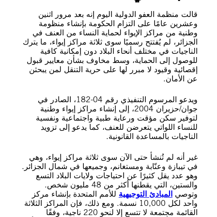
قالت منظمة العفو الدولية اليوم إنه بعد مرور اثنين
وعشرين عامًا على التزام الحكومة بإنشاء منظومة
وطنية من مراكز الإيواء لحماية النساء من العنف في
الجزائر، لم يُفتتح رسميًا سوى ثلاثة مراكز إيواء، ما يترك
الناجيات في مختلف أنحاء البلاد دون إمكانية كافية
للوصول إلى الحماية، وسط مخاوف بشأن معايير قبول
إقصائية وقيود لا مبرر لها على حرية التنقل لمن يبحثن
عن الأمان.
ويدعو المرسوم التنفيذي رقم 04-182، الصادر في
جوان/حزيران 2004، إلى إنشاء مراكز إيواء وطنية
لتوفير سكن مؤقت ورعاية طبية واجتماعية ونفسية
للنساء اللواتي يتعرضن للعنف، كما يدعو إلى تزويد
الناجيات بالمساعدة القانونية.
غير أنه لم تُنشأ حتى الآن سوى ثلاثة مراكز إيواء، وهي
في تيبازة وعنّابة ومستغانم، وجميعها في شمال الجزائر.
وهو عدد يقل كثيرًا عن احتياجات ولايات البلاد التسع
والستين، التي يقطنها أكثر من 48 مليون شخص.
وتوصي
المبادئ التوجيهية
للأمم المتحدة بإنشاء مركز
واحد لكل 10,000 نسمة. ومع ذلك، فإن المراكز الثلاثة
القائمة مجتمعة لا تتسع إلا لنحو 220 ناجية، وفقًا