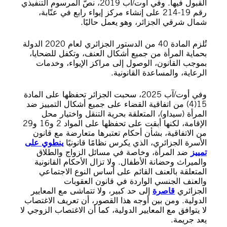
القبول فيها. وفي أوت/آب 2019، نصّ المرسوم التنفيذي
رقم 19-214 على إنشاء مركز إيواء رابع في عنّابة،
شمال شرقي الجزائر، وهو يعمل حاليًا.
تُلزم المادة 40 من الدستور الجزائري لعام 2020 الدولة
بحماية المرأة من جميع أشكال العنف، وتكفل للضحايا،
بموجب القانون، الوصول إلى مراكز الإيواء، وخدمات
الرعاية، والمساعدة القانونية.
وفي أوت/آب 2025، سحبت الجزائر تحفظها على المادة
15(4) من اتفاقية القضاء على جميع أشكال التمييز ضد
المرأة (سيداو)، المتعلقة بحرية التنقل واختيار محل
الإقامة، لكنها أبقت على تحفظها على المواد 2 و16 و29
من الاتفاقية، بشأن أحكام تعتبرها متعارضة مع قانون
الأسرة الجزائري، الذي يكرس نظامًا قانونيًا
ينطوي على
تمييز
ضد المرأة، وخاصة في مسائل الزواج والطلاق
والميراث وحضانة الأطفال. ولا تزال الأحكام القانونية
المتعلقة بالعنف القائم على أساس النوع الاجتماعي
والعنف الجنسي الواردة في قانون العقوبات
الجزائري
قاصرة
إلى حد كبير، ولا تتماشى مع المعايير
الدولية. ومن بين أوجه هذا القصور، أن تعريف الاغتصاب
لا يتوافق مع المعايير الدولية، كما أن الاغتصاب الزوجي لا
يعد جريمة.