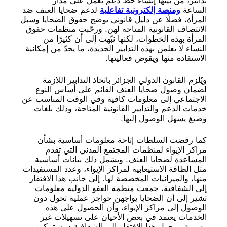
تدابير، من بينها إنشاء خط دعم يعمل على مدار
الساعة
ومنصة إلكترونية تفاعلية
لدعم ضحايا العنف ضد
المرأة، فضلًا عن دليل قانوني يوضح حقوق الضحايا وسبل
الانتصاف القانونية المتاحة لهن. ورحّبت منظمات حقوق
المرأة بهذه الخطوات، لكنها نبّهت إلى أن كثيرًا من
النساء لا يعلمن بهذه التدابير الجديدة، ما يحدّ من إمكانية
الاستفادة منها ويقوض فعاليتها.
ويُلزم القانون الدولي الجزائر باتخاذ التدابير اللازمة
لضمان وصول ضحايا العنف القائم على أساس النوع
الاجتماعي إلى معلومات كافية وفي الوقت المناسب عن
خدمات الدعم والتدابير القانونية المتاحة، وذلك بلغات
وصيغ يسهل الوصول إليها.
كما رفضت السلطات إتاحة معلومات أساسية بشأن
مراكز الإيواء لمنظمات المجتمع المدني التي تقدم
المساعدة لضحايا العنف. ويشمل ذلك بيانات أساسية
مثل الطاقة الاستيعابية لمراكز الإيواء، وعدد المستفيدات
منها، والميزانيات المخصصة لها. إلى جانب هذا الافتقار
إلى الشفافية، جمعت منظمة العفو الدولية معلومات
تشير إلى أن الضحايا يواجهن حواجز عملية تحول دون
الوصول إلى مراكز الإيواء، وأن الحصول على هذه
الخدمات يعتمد في بعض الأحيان على تسهيلات غير
رسمية. ويحول هذا الافتقار إلى الشفافية دون تمكين