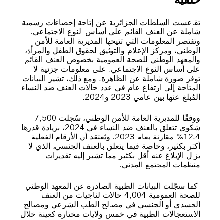
تقاعست السلطات الجزائرية عن إتاحة إحصاءات رسمية
شاملة عن العنف القائم على أساس النوع الاجتماعي.
وتقتصر المعلومات التي تتيحها المديرية العامة للأمن
الوطني، ومركز الإعلام والتوثيق لحقوق الطفل والمرأة،
والمعهد الوطني للصحة العمومية بخصوص العنف القائم
على أساس النوع الاجتماعي، على معلومات جزئية لا
توفر صورة شاملة عن الظاهرة. ومع ذلك، تشير البيانات
المتاحة إلى ارتفاع عام في عدد حالات العنف ضد النساء
المُبلغ عنها بين عامي 2023 و2024.
ووفقًا للمديرية العامة للأمن الوطني، سُجلت 7,500
شكوى تتعلق بالعنف ضد النساء في 2024، بزيادة قدرها
12.4% مقارنة بعام 2023. ويُعتقد أن الأرقام الفعلية
أكثر بكثير، وخاصة فيما يتعلق بالعنف الجنسي، الذي لا
يزال الإبلاغ عنه أقل بكثير مما تشير إليه تقديرات
منظمات المجتمع المدني.
كما سجّلت البيانات الطبية الصادرة عن المعهد الوطني
للصحة العمومية 4,004 حالات لناجيات من العنف
الجسدي أو الجنسي في مصالح الطب الشرعي ومصالح
الاستعجالات الطبية في خمس ولايات مختارة كعينة خلال