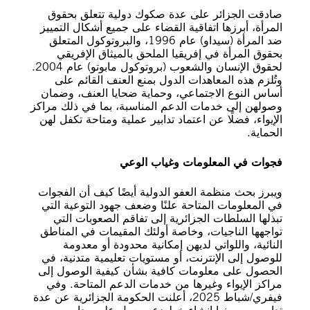
صادقت الجزائر على عدة صكوك دولية تتعلق بحقوق
المرأة، أبرزها اتفاقية القضاء على جميع أشكال التمييز
ضد المرأة (سيداو) عام 1996، والبروتوكول المتعلق
بحقوق المرأة في إفريقيا الملحق بالميثاق الإفريقي
لحقوق الإنسان والشعوب (بروتوكول مابوتو) عام 2004.
وتُلزم هذه المعاهدات الدول بمنع العنف القائم على
أساس النوع الاجتماعي، وحماية ضحايا العنف، وضمان
وصولهن إلى خدمات الدعم المناسبة، بما في ذلك مراكز
الإيواء، فضلًا عن اعتماد تدابير عملية ومتاحة تكفل لهن
الحماية.
فجوات في المعلومات وغياب الوعي
ويبرز بحث منظمة العفو الدولية أيضًا كيف أن الفجوات
في المعلومات المتاحة علنًا وضعف جهود التوعية التي
تبذلها السلطات الجزائرية إلى تفاقم الصعوبات التي
تواجهها الناجيات، وخاصة أولئك المقيمات في المناطق
النائية، واللواتي لديهن إمكانية محدودة أو معدومة
للوصول إلى الإنترنت، أو مستويات تعليمية متدنية، في
الحصول على معلومات كافية بشأن كيفية الوصول إلى
مراكز الإيواء وغيرها من خدمات الدعم المتاحة. وفي
فيفري/شباط 2025، أعلنت الحكومة الجزائرية عن عدة