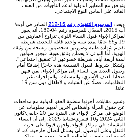
يتوافق مع المعايير الدولية لدعم الناجيات من العنف
القائم على أساس النوع الاجتماعي.
ويحدد
المرسوم التنفيذي رقم 15-212
الصادر في أوت/
آب 2015، المعدّل للمرسوم رقم 04-182، أنه يجوز
لمراكز الإيواء قبول النساء اللواتي تتراوح أعمارهن بين
19 و65 عامًا لمدة سنة واحدة قابلة للتجديد، شريطة
تقديم شهادة طبية وصورتين شخصيتين ونسخة من وثيقة
الهوية. أما اللواتي لا يحملن وثائق هوية، فيجوز قبولهن
لمدة أربعة أيام، شريطة خضوعهن لـ”تحقيق اجتماعي”.
وتُشكل شروط القبول التقييدية هذه حاجزًا إضافيًا أمام
وصول العديد من النساء إلى مراكز الإيواء، بمن فيهن
ضحايا العنف الأسري، والمسنات، والمهاجرات غير
النظاميات، فضلًا عن الفتيات والأطفال دون سن 19
عامًا.
وتشير مقابلات أجرتها منظمة العفو الدولية مع مدافعات
عن حقوق المرأة وأشخاص آخرين لديهم معلومات عن
الوضع في مراكز الإيواء، في الفترة بين 20 جانفي/كانون
الثاني 2024 و10 فيفري/شباط 2025، إلى أن النساء
المقيمات في مراكز الإيواء يواجهن قيودًا على حرية
التنقل وعلى الوصول إلى وسائل اتصال خارجية. كما لا
يُسمح لهن بإحضار أطفالهن للعيش معهن في مراكز