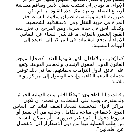
الإيواء، ما يؤدي إلى تشتيت شمل الأسر ويفاقم هشاشة
أوضاع النساء. وتنتهك مثل هذه القيود، ما لم تكن
ضرورية للغاية ومتناسبة لضمان سلامة النساء، حق
المرأة في حرية التنقل وفي الاستقلالية الشخصية،
وكذلك الحق في حياة أسرية. ومن المرجح أن تعزز هذه
القيود الشعور بالعزلة، ما قد يثني النساء عن التماس
الإيواء أو يدفع المقيمات في المراكز إلى العودة إلى
البيئات المسيئة.
كما يُعترف بالأطفال الذين شهدوا العنف كضحايا بموجب
القانون الدولي لحقوق الإنسان والمعايير الدولية، وتقع
على عاتق الدول التزامات بحمايتهم، بما في ذلك توفير
خدمات الدعم الكافية وإتاحة الوصول إلى مراكز إيواء
ملائمة.
وقالت ديانا الطحاوي: “وفقًا للالتزامات الدولية للجزائر
ولدستورها، يجب على السلطات أن تضمن أن تكون
مراكز الإيواء المخصصة لضحايا العنف القائم على أساس
النوع الاجتماعي متاحة بالكامل، وخالية من أي تمييز أو
شروط دخول أو قيود غير ضرورية، وأن تتمكن النساء
من طلب الحماية فيها من دون الاضطرار إلى الانفصال
عن أطفالهن”.