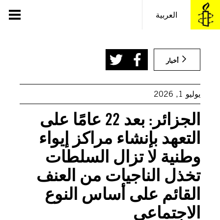
خطى
لى
العربية
لمحتوى
(Photo by Billel Bensalem/APP/NurPhoto via Getty Images)
أخبار
يوليو 1, 2026
الجزائر: بعد 22 عامًا على
التعهد بإنشاء مراكز إيواء
وطنية لا تزال السلطات
تخذل الناجيات من العنف
القائم على أساس النوع
الاجتماعي