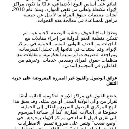
القائم على أساس النوع الاجتماعي، غالبًا ما تكون مراكز
الإيواء مكتظة وتعاني من نقص الموارد. ومنذ عام 2010،
أنشأت منظمات حقوق المرأة ما لا يقل عن خمسة
مرافق للمساعدة في معالجة هذه الفجوات.
ونظرًا لمناخ الخوف وخشية الوصمة الاجتماعية، لم
تتمكن منظمة العفو الدولية من إجراء مقابلات مع
الناجيات من العنف اللواتي التمسن الحماية في مراكز
الإيواء، وقد استندت في نتائجها إلى تحليل التشريعات،
ومراجعة التصريحات الرسمية الحكومية، ومقابلات مع
منظمات حقوق المرأة، ومقدمي خدمات، وغيرهم من
الفاعلين في المجتمع المدني.
عوائق الوصول والقيود غير المبررة المفروضة على حرية
التنقل
يخضع القبول في مراكز الإيواء الحكومية القائمة أيضًا
لقرار من والي الولاية المعني أو من يمثله. وقد يعيق هذا
النهج المركزي الوصول السريع والفعّال إلى الحماية،
خصوصًا في الحالات الطارئة. كما أن صياغة المرسوم
التي تقرن قبول النساء في مراكز الإيواء بوجودهن في
“وضع صعب” وتنص على ضرورة تقييم “الاضطرابات
النفسية للنساء والفتيات”، تثير القلق وينبغي تعديلها بما