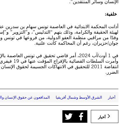
الإنسان وسائر المنتقدين”.
خلفية:
أدانت المحكمة الابتدائية في العاصمة تونس سهام بن سدرين 
لهيئة الحقيقة والكرامة، وذلك بتهم “التدليس”، و”التزوير” و”إ
جوان/حزيران، رغم أن المحاكمة كانت علنية.
في 1 أوت/آب 2024، أمر قاضي تحقيق في تونس الع
وأمرت السلطات القضائية بالإفراج المؤقت عنها في 19 فيفري/شباط 2025. وكانت هيئة الحقيقة والكرامة قد
انتفاضة 2011 للتحقيق في الانتهاكات الجسيمة لحقوق ال
الضرر.
أخبار
الشرق الأوسط وشمال أفريقيا
المدافعون عن حقوق الإنسان وا
أخبار