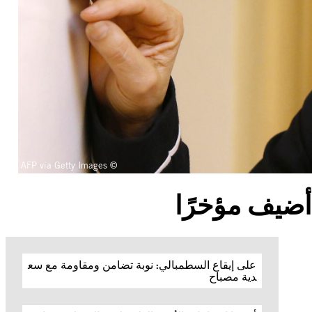
© AFP via Getty Images
أضيف مؤخرًا
على إيقاع السطمبالي: نوبة تضامن ومقاومة مع سع
دية مصباح