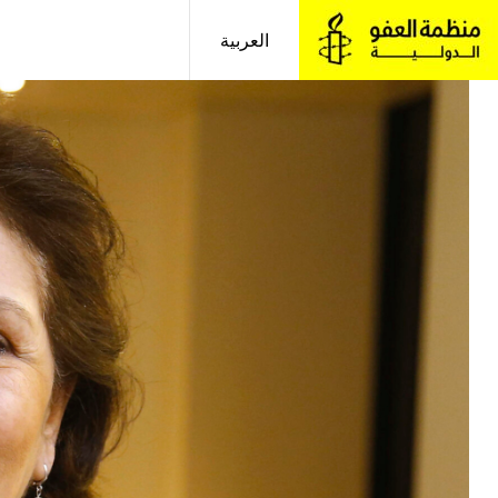
خطى
لى
العربية
لمحتوى