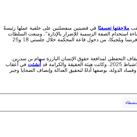
عقب
ملاحقتها تعسفيًا
في قضيتين منفصلتين على خلفية عملها رئيسةً
ساءة استخدام الصفة الرسمية للإضرار بالإدارة”. ومنعت السلطات
وفدًا من مراقبي منظمة العفو الدولية، من فروعها في تونس وفرنسا وبلجيكا، من دخول قاعة المحكمة خلال جلستي 18 و25
اصمة بالإيقاف التحفظي لمدافعة حقوق الإنسان البارزة سهام بن سدرين.
أُنشئت
في أعقاب
إنسان وفساد الدولة، بوصفها أداةً لتحقيق العدالة وإنصاف الضحايا وجبر
لنشطاء