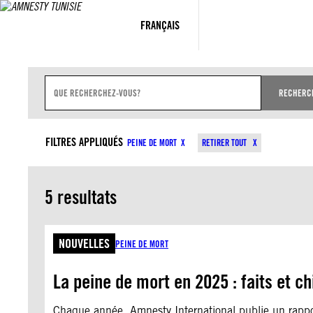
Aller
au
FRANÇAIS
contenu
Z
O
RECHERC
N
E
D
TYPES DE CONTENU
SU
E
FILTRES APPLIQUÉS
PEINE DE MORT
RETIRER TOUT
S
A
I
S
5 resultats
I
E
D
E
R
NOUVELLES
PEINE DE MORT
E
C
H
La peine de mort en 2025 : faits et ch
E
R
C
Chaque année, Amnesty International publie un rappor