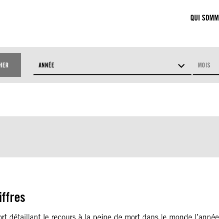
QUI SOMM
HER
ANNÉE
MOIS
JETS
PAYS
iffres
t détaillant le recours à la peine de mort dans le monde l’anné