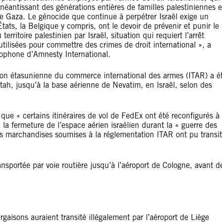
néantissant des générations entières de familles palestiniennes e
de Gaza. Le génocide que continue à perpétrer Israël exige un
ts, la Belgique y compris, ont le devoir de prévenir et punir le
erritoire palestinien par Israël, situation qui requiert l’arrêt
utilisées pour commettre des crimes de droit international », a
ncophone d’Amnesty International.
on étasunienne du commerce international des armes (ITAR) a é
tah, jusqu’à la base aérienne de Nevatim, en Israël, selon des
que « certains itinéraires de vol de FedEx ont été reconfigurés à
 la fermeture de l’espace aérien israélien durant la « guerre des
nes marchandises soumises à la réglementation ITAR ont pu transit
ansportée par voie routière jusqu’à l’aéroport de Cologne, avant d
gaisons auraient transité illégalement par l’aéroport de Liège