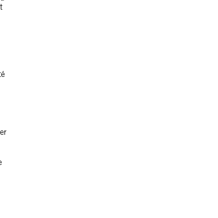
t
té
er
e