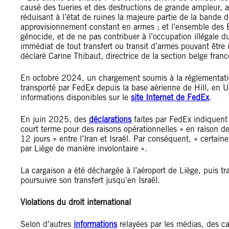
causé des tueries et des destructions de grande ampleur, a
réduisant à l’état de ruines la majeure partie de la bande 
approvisionnement constant en armes ; et l’ensemble des Éta
génocide, et de ne pas contribuer à l’occupation illégale du t
immédiat de tout transfert ou transit d’armes pouvant être 
déclaré Carine Thibaut, directrice de la section belge fra
En octobre 2024, un chargement soumis à la réglementati
transporté par FedEx depuis la base aérienne de Hill, en U
informations disponibles sur le
site Internet de FedEx
.
En juin 2025, des
déclarations
faites par FedEx indiquent 
court terme pour des raisons opérationnelles » en raison de
12 jours » entre l’Iran et Israël. Par conséquent, « certai
par Liège de manière involontaire ».
La cargaison a été déchargée à l’aéroport de Liège, puis tr
poursuivre son transfert jusqu’en Israël.
Violations du droit international
Selon d’autres
informations
relayées par les médias, des car