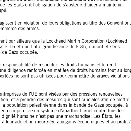
ue les États ont l’obligation de s’abstenir d’aider à maintenir
upé.
agissent en violation de leurs obligations au titre des Convention
 commerce des armes.
ent par ailleurs que la Lockheed Martin Corporation (Lockheed
at F-16 et une flotte grandissante de F-35, qui ont été très
e de Gaza occupée.
 responsabilité de respecter les droits humains et le droit
une diligence renforcée en matière de droits humains tout au lon
portées ne sont pas utilisées pour commettre de graves violations
 entreprises de l’UE sont visées par des pressions renouvelées
ation, et à prendre des mesures qui sont cruciales afin de mettre
e la population palestinienne dans la bande de Gaza occupée, à
nien occupé et à son système d’apartheid cruel contre tous les
 La dignité humaine n’est pas une marchandise. Les États, les
 à leur addiction meurtrière aux gains économiques et au profit 