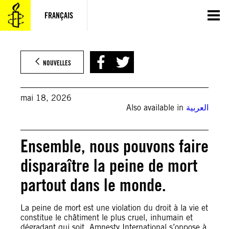
Aller
au
FRANÇAIS
contenu
NOUVELLES
mai 18, 2026
Also available in
العربية
Ensemble, nous pouvons faire
disparaître la peine de mort
partout dans le monde.
La peine de mort est une violation du droit à la vie et
constitue le châtiment le plus cruel, inhumain et
dégradant qui soit. Amnesty International s’oppose à