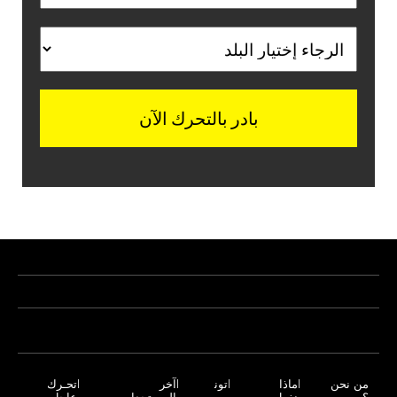
من نحن
ماذا
تون
آخر
تحـرك