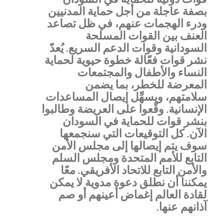
بصفة عاجلة من أجل حماية المدنيين
ودرء الهجمات عنهم، في ظل تصاعد
العنف بين القوات المسلحة
السودانية وقوات الدعم السريع. يُعدّ
نشر قوات فعّالة خطوة حيوية لحماية
النساء والأطفال والمجتمعات
المعرضة للخطر، بما يضمن
سلامتهم، ويسهِّل إيصال المساعدات
الإنسانية. وقّعوا على العريضة وطالبوا
بنشر قوات للحماية في السودان
الآن. كل التوقيعات التي سنجمعها
سوف يتم إيصالها إلى مجلس الأمن
التابع للأمم المتحدة ومجلس السلم
والأمن التابع للاتحاد الأفريقي. معًا
يمكننا أن نطلق دعوة مدوية لا يمكن
لقادة العالم إغماض أعينهم أو صم
آذانهم عنها.