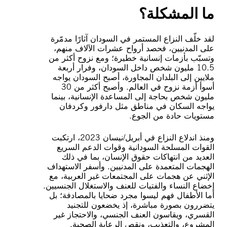
ما المشكلة؟
لقد خلّف النزاع المستمر في السودان آثارًا مدمّرة
على المدنيين، فحصد أرواح عشرات الآلاف منهم،
وتسبّب بأزمات إنسانية خطيرة؛ ومع نزوح أكثر من
10.5 مليون شخص داخل السودان، وفرار أربعة
ملايين إلى البلدان المجاورة، أصبح السودان يواجه
أسوأ أزمة نزوح في العالم. وأصبح أكثر من 30
مليون شخص بحاجة إلى المساعدة الإنسانية، بينما
يواجه السكان في مناطق مثل دارفور وكردفان
مستويات حادة من الجوع.
ومنذ اندلاع النزاع في أبريل/نيسان 2023، ارتكبت
القوات المسلحة السودانية وقوات الدعم السريع
العديد من انتهاكات حقوق الإنسان، بما في ذلك
الهجمات المتعمدة على المدنيين. وأسفر الاستهداف
الإثني عن هجمات على المجتمعات غير العربية، مع
إخضاع النساء والفتيات للعنف والاستغلال الجنسيين.
أما الأطفال فهم ليسوا مجرد ضحايا بالمصادفة؛ بل
يتضررون بصورة مباشرة، إذ يخضعون للتجنيد
القسري، ويقاسون العنف الجنسي، والاحتجاز غير
المشروع، والتعذيب، ونقص الرعاية الصحية.