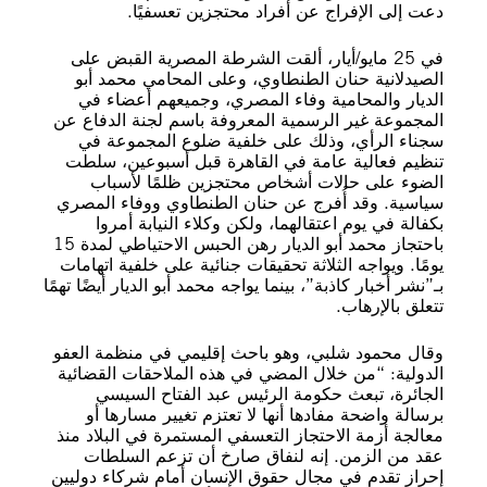
دعت إلى الإفراج عن أفراد محتجزين تعسفيًا.
في 25 مايو/أيار، ألقت الشرطة المصرية القبض على
الصيدلانية حنان الطنطاوي، وعلى المحامي محمد أبو
الديار والمحامية وفاء المصري، وجميعهم أعضاء في
المجموعة غير الرسمية المعروفة باسم لجنة الدفاع عن
سجناء الرأي، وذلك على خلفية ضلوع المجموعة في
تنظيم فعالية عامة في القاهرة قبل أسبوعين، سلطت
الضوء على حالات أشخاص محتجزين ظلمًا لأسباب
سياسية. وقد أُفرج عن حنان الطنطاوي ووفاء المصري
بكفالة في يوم اعتقالهما، ولكن وكلاء النيابة أمروا
باحتجاز محمد أبو الديار رهن الحبس الاحتياطي لمدة 15
يومًا. ويواجه الثلاثة تحقيقات جنائية على خلفية اتهامات
بـ”نشر أخبار كاذبة”، بينما يواجه محمد أبو الديار أيضًا تهمًا
تتعلق بالإرهاب.
وقال محمود شلبي، وهو باحث إقليمي في منظمة العفو
الدولية: “من خلال المضي في هذه الملاحقات القضائية
الجائرة، تبعث حكومة الرئيس عبد الفتاح السيسي
برسالة واضحة مفادها أنها لا تعتزم تغيير مسارها أو
معالجة أزمة الاحتجاز التعسفي المستمرة في البلاد منذ
عقد من الزمن. إنه لنفاق صارخ أن تزعم السلطات
إحراز تقدم في مجال حقوق الإنسان أمام شركاء دوليين