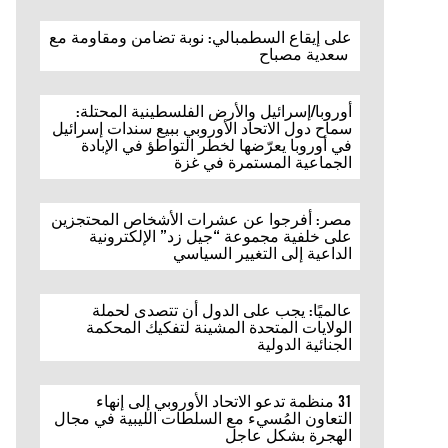
على إيقاع السطمبالي: نوبة تضامن ومقاومة مع
سعدية مصباح
أوروبا/إسرائيل والأرض الفلسطينية المحتلة:
سماح دول الاتحاد الأوروبي ببيع سندات إسرائيل
في أوروبا يعرّضها لخطر التواطؤ في الإبادة
الجماعية المستمرة في غزة
مصر: أفرجوا عن عشرات الأشخاص المحتجزين
على خلفية مجموعة “جيل زد” الإلكترونية
الداعية إلى التغيير السياسي
عالميًا: يجب على الدول أن تتصدى لحملة
الولايات المتحدة المشينة لتفكيك المحكمة
الجنائية الدولية
31 منظمة تدعو الاتحاد الأوروبي إلى إنهاء
التعاون المُسيء مع السلطات الليبية في مجال
الهجرة بشكل عاجل