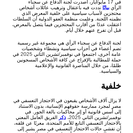
في 17 مايو/أيار، أصدرت لجنة الدفاع عن سجناء
الرأي
بيانًا
نددت فيه باعتقال وترهيب عائلات أشخاص
محتجزين لأسباب سياسية على خلفية المعرض الذي
نظمته اللجنة. وعلمت منظمة العفو الدولية أن السلطات
اعتقلت عددًا من أقارب المحتجزين فيما يتصل بالمعرض،
قبل أن تفرج عنهم خلال أيام.
لجنة الدفاع عن سجناء الرأي هي مجموعة غير رسمية
تضم أعضاء في أحزاب سياسية ونشطاء وشخصيات
عامة أخرى، اجتمعوا في نوفمبر/تشرين الثاني 2025 في
حملة للمطالبة بالإفراج عن كافة الأشخاص المسجونين
ظلمًا، من خلال المناصرة القانونية والإعلامية
والسياسية.
خلفية
لا يزال آلاف الأشخاص يقبعون في الاحتجاز التعسفي في
مصر لمجرد ممارسة حقوقهم الإنسانية، بدون الاستناد
إلى أسس قانونية أو إثر محاكمات بالغة الجور. في
نوفمبر/تشرين الثاني 2025،
ذكر
الفريق العامل المعني
بالاحتجاز التعسفي التابع للأمم المتحدة، معربًا عن قلقه،
أن تفشي حالات الاحتجاز التعسفي في مصر يشير إلى