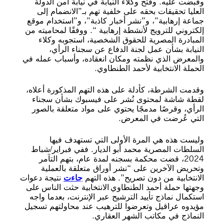
وقبضت عليه. وفتح وكلاء النيابة في نيابة أمن الدولة
العليا تحقيقات بحقه على خلفية تهم بـ”الانضمام إلى
جماعة إرهابية”، و”نشر أخبار كاذبة”، و”استخدام موقع
إلكتروني للترويج لأنشطة إرهابية “. ووفقًا لمحاميته من
المبادرة المصرية للحقوق الشخصية، استجوبه وكلاء
النيابة بشأن عمل لجنة الدفاع عن سجناء الرأي،
والمعرض الذي نظمته ومكان انعقاده، وأسباب عمله في
الحملة الانتخابية لأحمد الطنطاوي.
وقدمت الشرطة، كأدلة على هذه التهم المذكورة أعلاه،
لقطة شاشة لمحتوى نُشر على فيسبوك بشأن سجناء
الرأي، وقرصًا مدمجًا يحتوي على مواد متعلقة بالصور
التي عُرضت في المعرض.
وليست هذه هي المرة الأولى التي تستهدف فيها
السلطات المصرية محمد أبو الديار. ففي فبراير/شباط
2024، قضت محكمة بسجنه لمدة عام، بتهم التآمر
وتحريض الآخرين على “نشر أوراق متعلقة بالعملية
الانتخابية من دون تصريح”. هذه التهم
جاءت
نتيجة دعوات
وجهتها حملة أحمد الطنطاوي الانتخابية حثت الناس على
استكمال نماذج تأييد الترشيح عبر الإنترنت، بعدما واجه
مؤيدوه عراقيل وتعرضوا للترهيب عند محاولتهم تسجيل
النماذج في مكاتب الشهر العقاري.