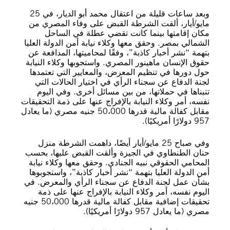
وبعد ساعات قليلة من اعتقال محمد أبو الديار، في 25
مايو/أيار، ألقت الشرطة القبض على وفاء المصري من
مكان إقامتها بينما كانت تقضي عطلة في الساحل
الشمالي بمصر. وحقق معها وكلاء نيابة أمن الدولة العليا
بتهمة “نشر أخبار كاذبة”، وفقًا لمحاميتها، المدافعة عن
حقوق الإنسان ماهينور المصري. واستجوبها وكلاء النيابة
حول دورها في تنظيم المعرض، والمعايير التي تعتمدها
لجنة الدفاع عن سجناء الرأي في اختيار الحالات التي
تتبناها في حملاتها، من بين مسائل أخرى. وفي اليوم
نفسه، أمر وكلاء النيابة بالإفراج عنها على ذمة التحقيقات
مقابل كفالة مالية قدرها 50،000 جنيه مصري (ما يعادل
957 دولارًا أمريكيًا).
وفي صباح 25 مايو/أيار أيضًا، داهمت الشرطة منزل
حنان الطنطاوي في الجيزة وألقت القبض عليها، بحسب
المحامي الحقوقي نبيه الجنادي. وحقق معها وكلاء نيابة
أمن الدولة العليا بتهمة “نشر أخبار كاذبة”، واستجوبوها
بشأن عمل لجنة الدفاع عن سجناء الرأي والمعرض. في
اليوم نفسه، أمر وكلاء النيابة بالإفراج عنها على ذمة
تحقيقات إضافية مقابل كفالة مالية قدرها 50،000 جنيه
مصري (ما يعادل 957 دولارًا أمريكيًا).