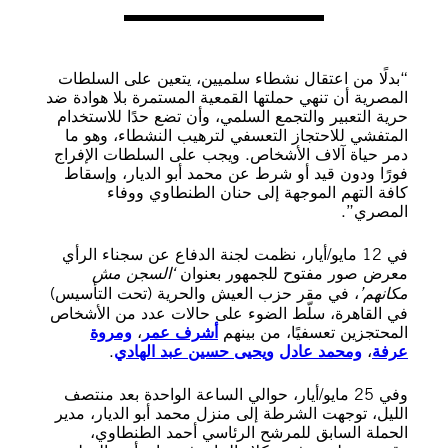
“بدلًا من اعتقال نشطاء سلميين، يتعين على السلطات
المصرية أن تنهي حملتها القمعية المستمرة بلا هوادة ضد
حرية التعبير والتجمع السلمي، وأن تضع حدًا للاستخدام
المتفشي للاحتجاز التعسفي لترهيب النشطاء، وهو ما
دمر حياة آلاف الأشخاص. ويجب على السلطات الإفراج
فورًا ودون قيد أو شرط عن محمد أبو الديار، وإسقاط
كافة التهم الموجهة إلى حنان الطنطاوي ووفاء
المصري”.
في 12 مايو/أيار، نظمت لجنة الدفاع عن سجناء الرأي
معرض صور مفتوح للجمهور بعنوان
‘السجن مش
مكانهم’
، في مقر حزب العيش والحرية (تحت التأسيس)
في القاهرة، سلّط الضوء على حالات عدد من الأشخاص
المحتجزين تعسفيًا، من بينهم
أشرف عمر
،
ومروة
عرفة
،
ومحمد عادل
ويحيى حسين عبد الهادي
.
وفي 25 مايو/أيار، حوالي الساعة الواحدة بعد منتصف
الليل، توجهت الشرطة إلى منزل محمد أبو الديار، مدير
الحملة السابق للمرشح الرئاسي أحمد الطنطاوي،